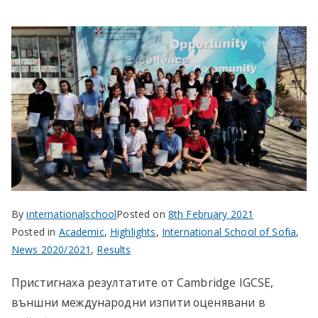
By
internationalschool
Posted on
8th February 2021
Posted in
Academic
,
Highlights
,
International School of Sofia
,
News 2020/2021
,
Results
Пристигнаха резултатите от Cambridge IGCSE,
външни международни изпити оценявани в