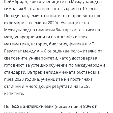
Кеймбридж, които учениците на Международна
гимназия Златарски полагат в края на 10. клас.
Поради пандемията изпитите се проведоха през
окромври – ноември 2020г. Учениците на
Международна гимназия Златарски се явиха на
международни изпити по английски език,
математика, история, биология, физика и ИТ.
Резултат между А – С се оценява положително от
световните университети, като удостоверява
готовност за успешно обучение по международни
стандарти. Въпреки епидемичната обстановка
през 2020 година, учениците ни постигнаха
отлични и много добри резултати на IGCSE
изпитите.
По
IGCSE
английски език
(високо ниво)
80% от