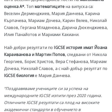
оценка А*.
Топ
математиците
на випуска са:
Веселин Дерменджиев, Мария Данчева, Карина
Кърпачева, Мариам Дочева, Карин Велев, Николай
Славов, Гергана Младенова, Дарина Дюкенджиева,
Илия Панайотов и Мариами Кахиани.
Най-добри резултати по
IGCSE история
имат Йоана
Караиванова и Мартин Попов
, следвани от Никола
Георгиев, Борис Христов, Вера Стефанова, Мариам
Дочева, Николай Славов, а с най-добър резултат по
IGCSE
биология
е Мария Данчева.
“Поздравявамe учениците си за успеха на
международните IGCSE изпити през 2020 година.
Отличните IGCSE резултати са плод на високите
академични стандарти в обучението в