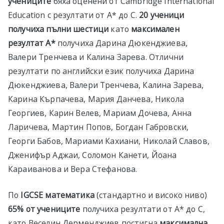
учениците
бяха оценени от Cambridge International
Education с резултати от А* до C.
20 ученици
получиха пълни шестици
като
максимален
резултат А*
получиха Дарина Дюкенджиева,
Валери Тренчева и Калина Зарева. Отлични
резултати по английски език получиха Дарина
Дюкенджиева, Валери Тренчева, Калина Зарева,
Карина Кърпачева, Мария Данчева, Никола
Георгиев, Карин Велев, Мариам Дочева, Анна
Ларичева, Мартин Попов, Богдан Габровски,
Георги Бабов, Мариами Кахиани, Николай Славов,
Дженифър Аджаи, Соломон Канети, Йоана
Караиванова и Вера Стефанова.
По
IGCSE
математика
(стандартно и високо ниво)
65% от учениците
получиха резултати от А* до C,
като Веселин Дерменджиев постигна
максимална