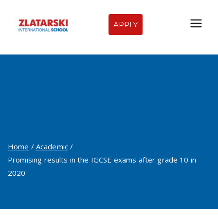
Skip
to
APPLY
Zlatarski
content
International
Promising results in the
School of
IGCSE exams after
Sofia
grade 10 in 2020
Home
Academic
Promising results in the IGCSE exams after grade 10 in
2020