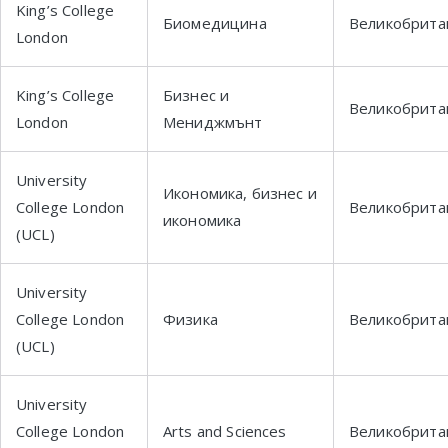
King’s College
Биомедицина
Великобрита
London
King’s College
Бизнес и
Великобрита
London
Мениджмънт
University
Икономика, бизнес и
College London
Великобрита
икономика
(UCL)
University
College London
Физика
Великобрита
(UCL)
University
College London
Arts and Sciences
Великобрита