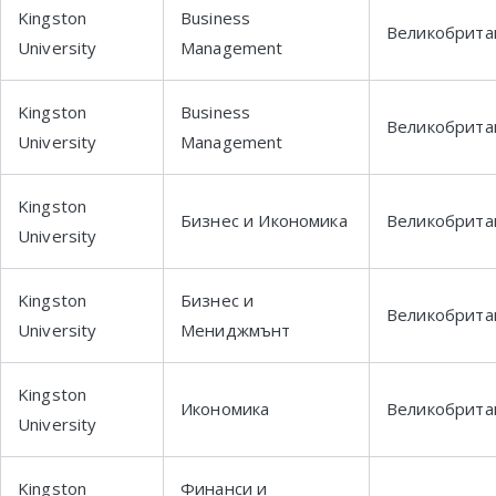
Kingston
Business
Великобрита
University
Management
Kingston
Business
Великобрита
University
Management
Kingston
Бизнес и Икономика
Великобрита
University
Kingston
Бизнес и
Великобрита
University
Мениджмънт
Kingston
Икономика
Великобрита
University
Kingston
Финанси и