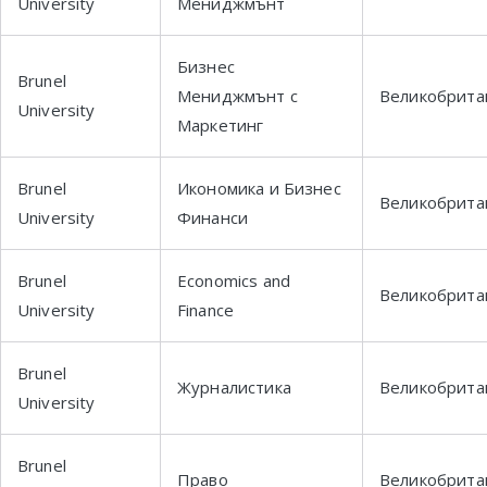
University
Мениджмънт
Бизнес
Brunel
Мениджмънт с
Великобрита
University
Маркетинг
Brunel
Икономика и Бизнес
Великобрита
University
Финанси
Brunel
Economics and
Великобрита
University
Finance
Brunel
Журналистика
Великобрита
University
Brunel
Право
Великобрита