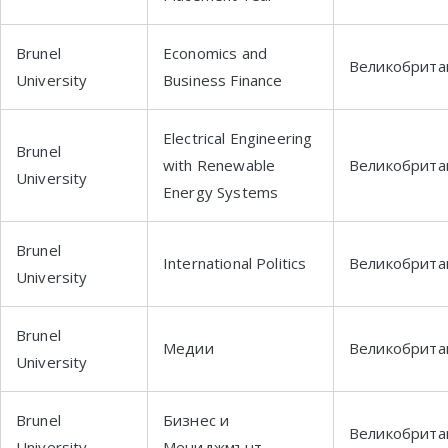
Brunel
Economics and
Великобрита
University
Business Finance
Electrical Engineering
Brunel
with Renewable
Великобрита
University
Energy Systems
Brunel
International Politics
Великобрита
University
Brunel
Медии
Великобрита
University
Brunel
Бизнес и
Великобрита
University
Мениджмънт