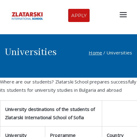
Skip
to
APPLY
Zlatarski
content
International
Universities
School of
Home
Universities
Sofia
Where are our students? Zlatarski School prepares successfully
its students for university studies in Bulgaria and abroad
University destinations of the students of
Zlatarski International School of Sofia
University
Programme
Country