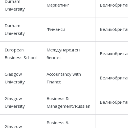
Durham
Маркетинг
Великобрита
University
Durham
Финанси
Великобрита
University
European
Международен
Великобрита
Business School
бизнес
Glasgow
Accountancy with
Великобрита
University
Finance
Glasgow
Business &
Великобрита
University
Management/Russian
Business &
Glasgow