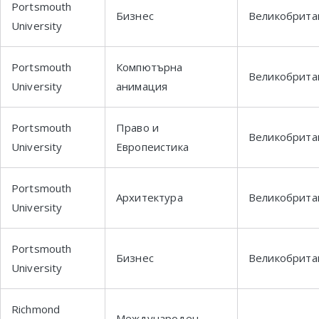
Portsmouth
Бизнес
Великобрита
University
Portsmouth
Компютърна
Великобрита
University
анимация
Portsmouth
Право и
Великобрита
University
Европеистика
Portsmouth
Архитектура
Великобрита
University
Portsmouth
Бизнес
Великобрита
University
Richmond
Международен