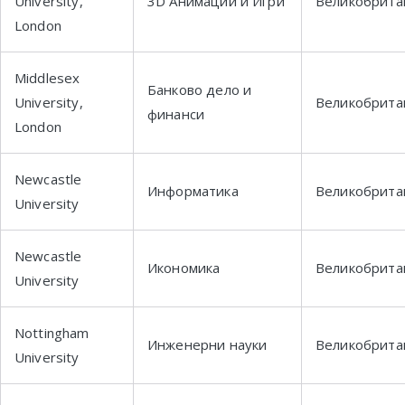
University,
3D Анимации и Игри
Великобрита
London
Middlesex
Банково дело и
University,
Великобрита
финанси
London
Newcastle
Информатика
Великобрита
University
Newcastle
Икономика
Великобрита
University
Nottingham
Инженерни науки
Великобрита
University