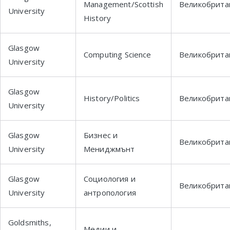
Management/Scottish
Великобрита
University
History
Glasgow
Computing Science
Великобрита
University
Glasgow
History/Politics
Великобрита
University
Glasgow
Бизнес и
Великобрита
University
Мениджмънт
Glasgow
Социология и
Великобрита
University
антропология
Goldsmiths,
Медии и