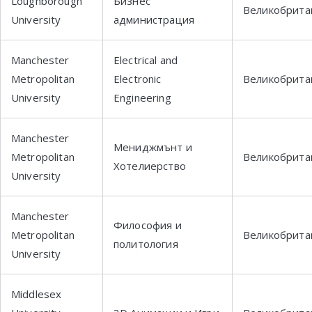
Loughborough
Бизнес
Великобрита
University
администрация
Manchester
Electrical and
Metropolitan
Electronic
Великобрита
University
Engineering
Manchester
Мениджмънт и
Metropolitan
Великобрита
Хотелиерство
University
Manchester
Философия и
Metropolitan
Великобрита
политология
University
Middlesex