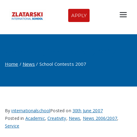
Skip
to
APPLY
Zlatarski
content
International
School Contests 2007
School of
Home
News
School Contests 2007
Sofia
By
internationalschool
Posted on
30th June 2007
Posted in
Academic
,
Creativity
,
News
,
News 2006/2007
,
Service