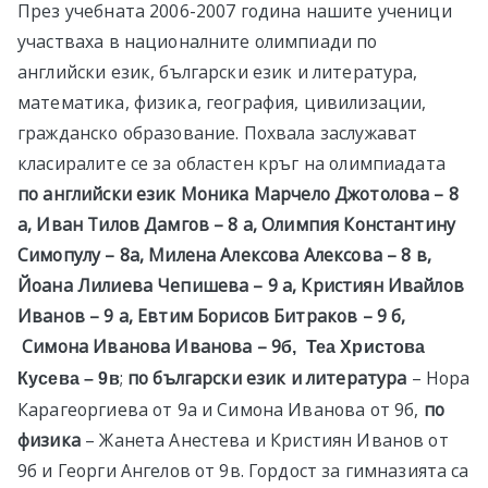
През учебната 2006-2007 година нашите ученици
участваха в националните олимпиади по
английски език, български език и литература,
математика, физика, география, цивилизации,
гражданско образование. Похвала заслужават
класиралите се за областен кръг на олимпиадата
по английски език
Моника Марчело Джотолова – 8
а, Иван Тилов Дамгов – 8 а, Олимпия Константину
Симопулу – 8а, Милена Алексова Алексова – 8 в,
Йоана Лилиева Чепишева – 9 а, Кристиян Ивайлов
Иванов – 9 а, Евтим Борисов Битраков – 9 б,
Симона Иванова Иванова – 9
б, Теа Христова
;
по български език и литература
– Нора
Кусева – 9в
Карагеоргиева от 9а и Симона Иванова от 9б,
по
физика
– Жанета Анестева и Кристиян Иванов от
9б и Георги Ангелов от 9в. Гордост за гимназията са