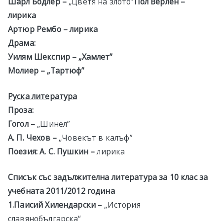
Шарл Бодлер –
„Цветя на злото”
Пол Верлен –
лирика
Артюр Рембо –
лирика
Драма:
Уилям Шекспир –
„Хамлет”
Молиер –
„Тартюф”
Руска литература
Проза:
Гогол –
„Шинел”
А. П. Чехов –
„Човекът в калъф”
Поезия: А. С. Пушкин –
лирика
Списък със задължителна литература за 10 клас за
учебната 20
1
1
/20
1
2
година
1.
Паисий Хилендарски
– „История
славянобългарска“