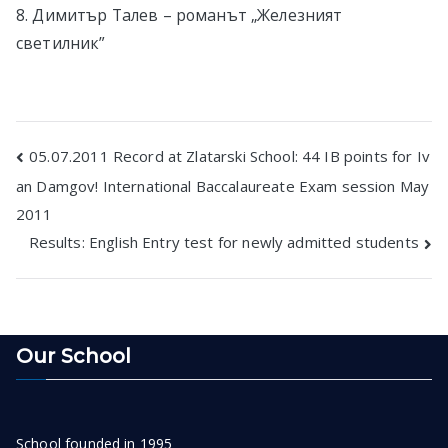
8. Димитър Талев – романът „Железният
светилник”
Post
05.07.2011 Record at Zlatarski School: 44 IB points for Iv
an Damgov! International Baccalaureate Exam session May
navigation
2011
Results: English Entry test for newly admitted students
Our School
School founded in 1995