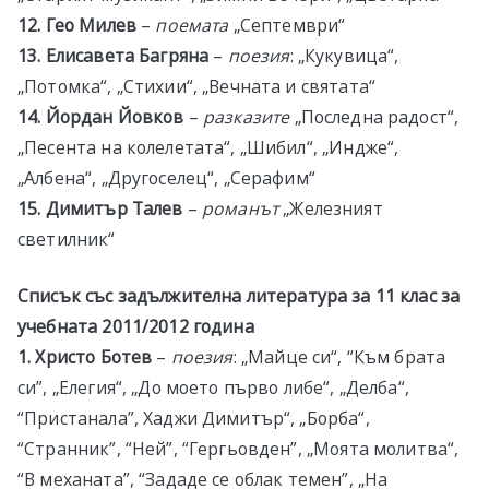
12. Гео Милев
–
поемата
„Септември“
13. Елисавета Багряна
–
поезия
: „Кукувица“,
„Потомка“, „Стихии“, „Вечната и святата“
14. Йордан Йовков
–
разказите
„Последна радост“,
„Песента на колелетата“, „Шибил“, „Индже“,
„Албена“, „Другоселец“, „Серафим“
15. Димитър Талев
–
романът
„Железният
светилник“
Списък със задължителна л
итература за 11 клас
за
учебната 20
1
1
/201
2
година
1. Христо Ботев
–
поезия
: „Майце си“, “Към брата
си”, „Елегия“, „До моето първо либе“, „Делба“,
“Пристанала”, Хаджи Димитър“, „Борба“,
“Странник”, “Ней”, “Гергьовден”, „Моята молитва“,
“В механата”, “Зададе се облак темен”, „На