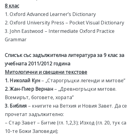
8 клас
1. Oxford Advanced Learner’s Dictionary
2. Oxford University Press – Pocket Visual Dictionary
3. John Eastwood – Intermediate Oxford Practice
Grammar
Списък със задължителна литература за 9 клас за
учебната 20
11
/201
2
година
Митологични и свещени текстове
1. Николай Кун
– „Старогръцки легенди и митове”
2.
Жан-Пиер Вернан
– „Древногръцки митове.
Всемирът, боговете, хората”
3. Библия
– книгите на Ветхия и Новия Завет. Да се
прочетат задължително:
– Стар Завет – Битие (гл. 1,2,3); Изход (гл. 20, тук са
10-те Божи Заповеди);