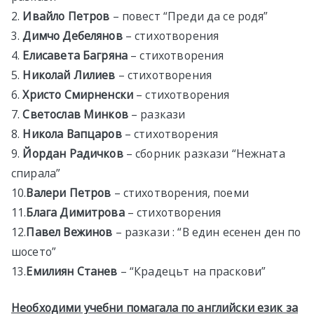
2.
Ивайло Петров
– повест “Преди да се родя”
3.
Димчо Дебелянов
– стихотворения
4.
Елисавета Багряна
– стихотворения
5.
Николай Лилиев
– стихотворения
6.
Христо Смирненски
– стихотворения
7.
Светослав Минков
– разкази
8.
Никола Вапцаров
– стихотворения
9.
Йордан Радичков
– сборник разкази “Нежната
спирала”
10.
Валери Петров
– стихотворения, поеми
11.
Блага Димитрова
– стихотворения
12.
Павел Вежинов
– разкази : “В един есенен ден по
шосето”
13.
Емилиян Станев
– “Крадецьт на праскови”
Необходими учебни помагала по английски език за