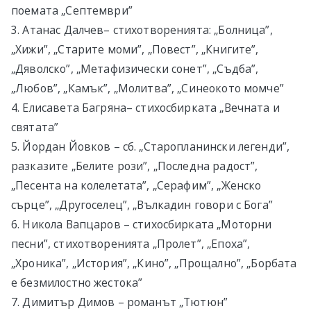
поемата „Септември”
3. Атанас Далчев– стихотворенията: „Болница”,
„Хижи”, „Старите моми”, „Повест”, „Книгите”,
„Дяволско”, „Метафизически сонет”, „Съдба”,
„Любов”, „Камък”, „Молитва”, „Синеокото момче”
4. Елисавета Багряна– стихосбирката „Вечната и
святата”
5. Йордан Йовков – сб. „Старопланински легенди”,
разказите „Белите рози”, „Последна радост”,
„Песента на колелетата”, „Серафим”, „Женско
сърце”, „Другоселец”, „Вълкадин говори с Бога”
6. Никола Вапцаров – стихосбирката „Моторни
песни”, стихотворенията „Пролет”, „Епоха”,
„Хроника”, „История”, „Кино”, „Прощално”, „Борбата
е безмилостно жестока”
7. Димитър Димов – романът „Тютюн”