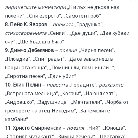
лирическите миниатюри
„Ни лъх не дъхва над
полени“, „Спи езерото“, „Самотен гроб“
8. Пейо К. Яворов
–
поемата
„Градушка“;
стихотворенията
„Сенки“, „Две души“, „Две хубави
очи“, „Ще бъдеш в бяло“
9. Димчо Дебелянов
–
поезия
: „Черна песен“,
„Пловдив“, „Спи градът“, „Да се завърнеш в
бащината къща“, „Помниш ли, помниш ли…“,
„Сиротна песен“, „Един убит“
10. Елин Пелин
–
повестта
„Гераците“;
разказите
„Ветрената мелница“, „Косачи“, „На оня свят“,
„Андрешко“, „Задушница“, „Мечтатели“, „Чорба от
греховете на отец Никодим“, „Занемелите
камбани“
11. Христо Смирненски
–
поезия
: „Ний“, „Юноша“,
„Старият музикант“, „Зимни вечери“, „Цветарка“