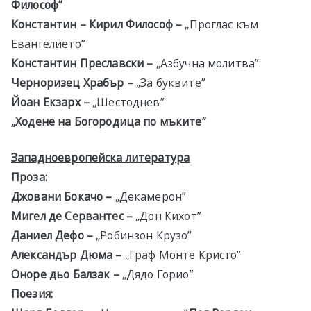
Философ”
Константин – Кирил Философ –
„Проглас към
Евангелието”
Константин Преславски –
„Азбучна молитва”
Черноризец Храбър –
„За буквите”
Йоан Екзарх –
„Шестоднев”
„Ходене на Богородица по мъките”
Западноевропейска литература
Проза:
Джовани Бокачо –
„Декамерон”
Мигел де Сервантес –
„Дон Кихот”
Даниел Дефо –
„Робинзон Крузо”
Александър Дюма –
„Граф Монте Кристо”
Оноре дьо Балзак –
„Дядо Горио”
Поезия: