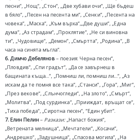
песни“, „Нощ“, „Стон“, „Две хубави очи“, „Ще бъдеш
в бяло“, „Песен на песента ми“, „Сенки“, „Песента на
човека“, „Маска“, „Към върха“,„Две души“, „Една
дума“, „Аз страдам“, „Проклятие“, „Не си виновна
ти“, „Чудовище“, „Демон“, „Смъртта“, „Родина“, „В
часа на синята мъгла“.
6. Димчо Дебелянов
– поезия: Черна песен“,
„Пловдив“, „Спи градът“, „Да се завърнеш в
бащината къща…“, „Помниш ли, помниш ли…“, „Аз
искам да те помня все така“, „Станси“, „Гора“, „Миг“,
„През векове“, „Слънчогледи“, „На злото“, „Смърт“,
„Молитва“, „Под сурдинка“, „Прииждат, връщат се“,
„Тиха победа“, „Сиротна песен“, “Един убит”.
7. Елин Пелин
–
Разкази:
„Напаст божия“,
„Ветрената мелница“, „Мечтатели“, „Косачи“,
„Андрешко“, „Задушница“, „Спасова могила“, „На