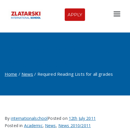
Skip
to
APPLY
Zlatarski
content
International
Required Reading Lists
School of
for all grades
Sofia
Home
News
Required Reading Lists for all grades
By
internationalschool
Posted on
12th July 2011
Posted in
Academic
,
News
,
News 2010/2011