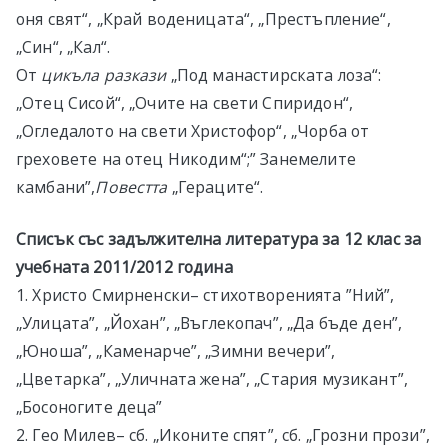
оня свят“, „Край воденицата“, „Престъпление“,
„Син“, „Кал“.
От
цикъла разкази
„Под манастирската лоза“:
„Отец Сисой“, „Очите на свети Спиридон“,
„Огледалото на свети Христофор“, „Чорба от
греховете на отец Никодим“;” Занемелите
камбани”,
Повестта
„Гераците“.
Списък със задължителна литература за 1
2
клас за
учебната 20
1
1
/20
1
2
година
1. Христо Смирненски– стихотворенията ”Ний”,
„Улицата”, „Йохан”, „Въглекопач”, „Да бъде ден”,
„Юноша”, „Каменарче”, „Зимни вечери”,
„Цветарка”, „Уличната жена”, „Стария музикант”,
„Босоногите деца”
2. Гео Милев– сб. „Иконите спят”, сб. „Грозни прози”,