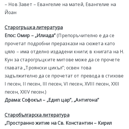
– Нов Завет – Евангелие на матей, Евангелие на
Йоан
Старогръцка литература
Епос:
Омир – „Илиада”
(Препоръчително е да се
прочетат подробни преразкази на сюжета като
цяло – има отделно издадени книги; в книгата на Н.
Кун за старогръцките митове може да се прочете
главата „Троянски цикъл”; освен това
задължително да се прочетат от превода в стихове
I песен, II песен, III песен, VI песен, XVIII песен, XXII
песен, XXIV песен.)
Драма: Софокъл – „Едип цар”, „Антигона”
Старобългарска литература
„Пространно житие на Св. Константин – Кирил