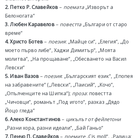
2. Петко Р. Славейков
–
поемата
„Изворът а
Белоногата“
3. Любен Каравелов
–
повестта
„Българи от старо
време“
4. Христо Ботев
–
поезия
: „Майце си“, „Елегия“, „До
моето първо либе“, Хаджи Димитър“, „Моята
молитва“, „На прощаване“, „Обесването на Васил
Левски“
5. Иван Вазов
–
поезия
: „Българският език“, „Епопея
на забравените“ („Левски“, „Паисий“, „Кочо“,
„Опълченците на Шипка“);
проза
: повестта
„Чичовци“, романът „Под игото“, разказ „Дядо
Йоцо гледа”
6. Алеко Константинов
–
цикълът от
фейлетони
„Разни хора, разни идеали“, „Бай Ганьо“
7. Пенчо П. Славейков
–
поемите
„Cis moll“, „Ралица;