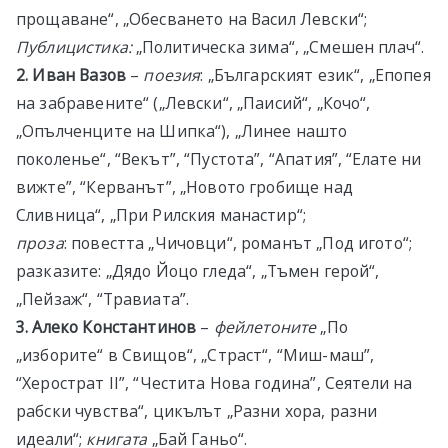
прощаване“, „Обесването на Васил Левски“;
Публицистика
:
„Политическа зима“, „Смешен плач“.
2. Иван Вазов
–
поезия
: „Българският език“, „Епопея
на забравените“ („Левски“, „Паисий“, „Кочо“,
„Опълченците на Шипка“), „Линее нашто
поколенье“, “Векът”, “Пустота”, “Апатия”, “Елате ни
вижте”, “Керванът”, „Новото гробище над
Сливница“, „При Рилския манастир“;
проза
: повестта „Чичовци“, романът „Под игото“;
разказите:
„Дядо Йоцо гледа“, „Тъмен герой“,
„Пейзаж“, “Травиата”.
3. Алеко Константинов
–
фейлетоните
„По
„изборите“ в Свищов“, „Страст“, “Миш-маш”,
“Херострат ІІ”, “Честита Нова година”, Сеятели на
рабски чувства“, цикълът „Разни хора, разни
идеали“;
книгата
„Бай Ганьо“.