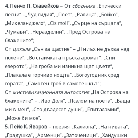
4. Пенчо П. Славейков
– От
сборника
„Епически
песни“ –„Луд гидия“, „Поет“, „Ралица“, „Бойко“,
„Микеланджело“, „Cis moll“, „Сърце на сърцата“,
„Чумави“, „Неразделни“, „Пред Острова на
блажените“;
От
цикъла
„Сън за щастие“ – „Ни лъх не дъхва над
полени“, „Во стаичката пръска аромат“, „Спи
езерото“, „На гроба ми изникна щат цветя“,
„Плакала e горчиво нощта“, „Богоугодник сред
гората“, „Самотен гроб в самотен кът“;
От
мистификационната антология
„На Острова на
блажените“ – „Иво Доля“, „Псалом на поета“, „Баща
ми в мен“, „Сто двадесет души“, „Епиталамии“,
„Може би моя“.
5. Пейо К. Яворов
– поезия: „Калиопа“, „На нивата“,
„Градушка“, „Арменци“, „Заточеници“, „Хайдушки