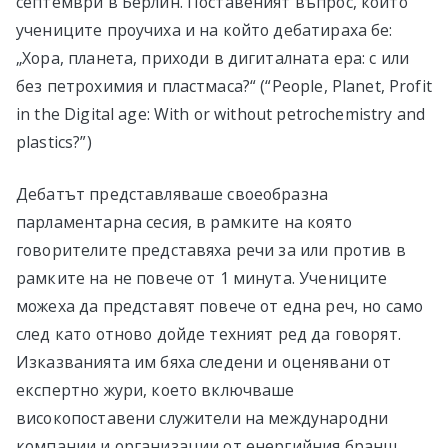
септември в Берлин. Поставеният въпрос, който
учениците проучиха и на който дебатираха бе:
„Хора, планета, приходи в дигиталната ера: с или
без петрохимия и пластмаса?“ (“People, Planet, Profit
in the Digital age: With or without petrochemistry and
plastics?”)
Дебатът представляваше своеобразна
парламентарна сесия, в рамките на която
говорителите представяха речи за или против в
рамките на не повече от 1 минута. Учениците
можеха да представят повече от една реч, но само
след като отново дойде техният ред да говорят.
Изказванията им бяха следени и оценявани от
експертно жури, което включваше
високопоставени служители на международни
компании и организации от енергийния бранш