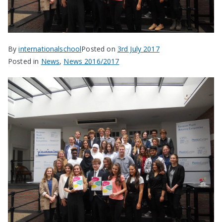
By
internationalschool
Posted on
3rd July 2017
Posted in
News
,
News 2016/2017