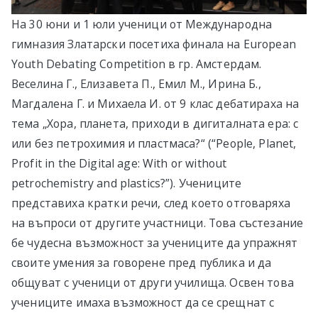
На 30 юни и 1 юли ученици от Международна
гимназия Златарски посетиха финала на European
Youth Debating Competition в гр. Амстердам.
Веселина Г., Елизавета П., Емил М., Ирина Б.,
Магдалена Г. и Михаела И. от 9 клас дебатираха на
тема „Хора, планета, приходи в дигиталната ера: с
или без петрохимия и пластмаса?“ (“People, Planet,
Profit in the Digital age: With or without
petrochemistry and plastics?”). Учениците
представиха кратки речи, след което отговаряха
на въпроси от другите участници. Това състезание
бе чудесна възможност за учениците да упражнят
своите умения за говорене пред публика и да
общуват с ученици от други училища. Освен това
учениците имаха възможност да се срещнат с