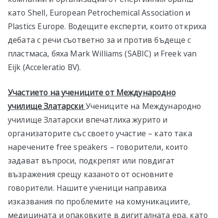
като Shell, European Petrochemical Association и
Plastics Europe. Водещите експерти, които откриха
дебата с речи съответно за и против бъдеще с
пластмаса, бяха Mark Williams (SABIC) и Freek van
Eijk (Acceleratio BV).
Участието на учениците от Международно
училище Златарски
Учениците на Международно
училище Златарски впечатлиха журито и
организаторите със своето участие – като така
наречените free speakers – говорители, които
задават въпроси, подкрепят или повдигат
възражения срещу казаното от основните
говорители. Нашите ученици направиха
изказвания по проблемите на комуникациите,
медицината и опаковките в дигиталната ера, като