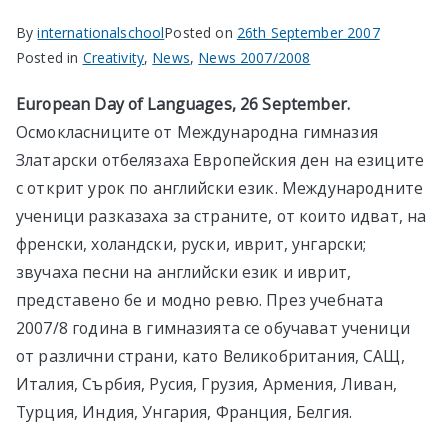
By
internationalschool
Posted on
26th September 2007
Posted in
Creativity
,
News
,
News 2007/2008
European Day of Languages, 26 September.
Осмокласниците от Международна гимназия
Златарски отбелязаха Европейския ден на езиците
с открит урок по английски език. Международните
ученици разказаха за страните, от които идват, на
френски, холандски, руски, иврит, унгарски;
звучаха песни на английски език и иврит,
представено бе и модно ревю. През учебната
2007/8 година в гимназията се обучават ученици
от различни страни, като Великобритания, САЩ,
Италия, Сърбия, Русия, Грузия, Армения, Ливан,
Турция, Индия, Унгария, Франция, Белгия.