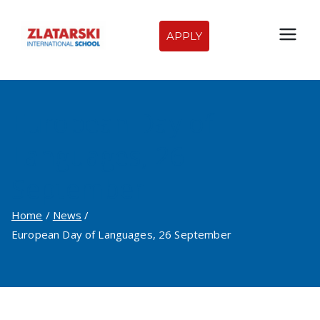
Skip
to
APPLY
Zlatarski
content
International
European Day of
School of
Languages, 26
Sofia
September
Home
News
European Day of Languages, 26 September