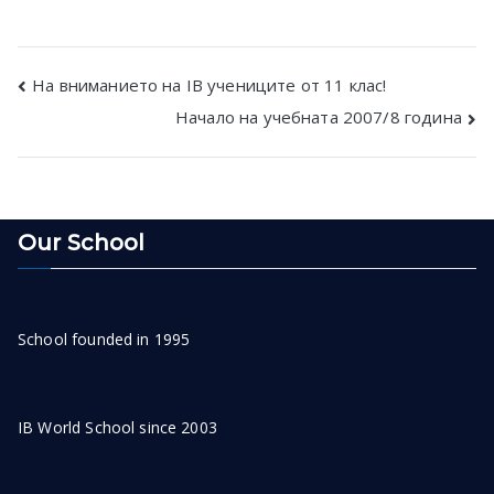
Post
На вниманието на IB учениците от 11 клас!
Начало на учебната 2007/8 година
navigation
Our School
School founded in 1995
IB World School since 2003