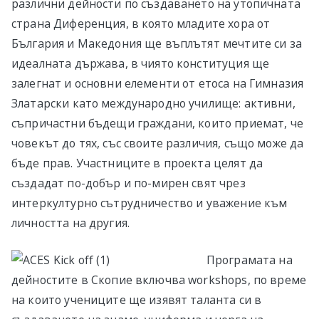
различни дейности по създаването на утопичната
страна Диференция, в която младите хора от
България и Македония ще въплътят мечтите си за
идеалната държава, в чиято конституция ще
залегнат и основни елементи от етоса на Гимназия
Златарски като международно училище: активни,
съпричастни бъдещи граждани, които приемат, че
човекът до тях, със своите различия, също може да
бъде прав. Участниците в проекта целят да
създадат по-добър и по-мирен свят чрез
интеркултурно сътрудничество и уважение към
личността на другия.
Програмата на
дейностите в Скопие включва workshops, по време
на които учениците ще изявят таланта си в