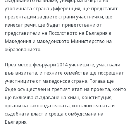
създаването на знаме, униформа и черга на
утопичната страна Диференция, ще представят
презентации за двете страни участнички, ще
изнесат речи, ще бъдат приветствани от
представители на Посолството на България в
Македония и македонското Министерство на
образованието.
През месец февруари 2014 учениците, участвали
във визитата, и техните семейства ще посрещнат
участниците от македонска страна. Тогава ще
бъде осъществен и третият етап на проекта, който
ще включва създаване на химн, конституция,
органи на законодателната, изпълнителната и
съдебната власт и среща с омбудсмана на
България.