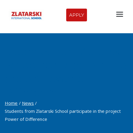
Skip
to
APPLY
Zlatarski
content
International
Students from Zlatarski
School of
School participate in the
Sofia
project Power of
Difference
Home
News
Students from Zlatarski School participate in the project
Power of Difference