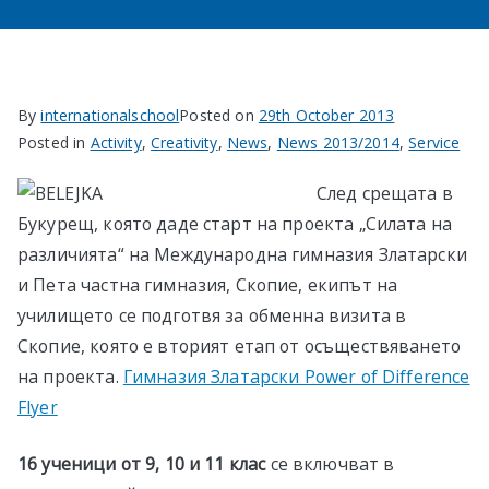
By
internationalschool
Posted on
29th October 2013
Posted in
Activity
,
Creativity
,
News
,
News 2013/2014
,
Service
След срещата в
Букурещ, която даде старт на проекта „Силата на
различията“ на Международна гимназия Златарски
и Пета частна гимназия, Скопие, екипът на
училището се подготвя за обменна визита в
Скопие, която е вторият етап от осъществяването
на проекта.
Гимназия Златарски Power of Difference
Flyer
16 ученици от 9, 10 и 11 клас
се включват в