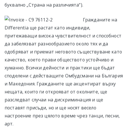
буквално „Страна на различията“).
Гражданите на
Differentia ще растат като индивиди,
притежаващи висока чувствителност и способност
да забелязват разнообразието около тях и да
одобряват и приемат неговото съществуване като
качество, което прави обществото устойчиво и
хуманно. Всички дейности и практики ще бъдат
споделени с действащите Омбудсмани на България
и Македония. Гражданите ще акцентират върху
нещата, които ги открояват от околните, ще
разследват случаи на дискриминация и ще
поставят присъди, но и ще носят весело
настроение през цялото време чрез танци, песни,
арт.