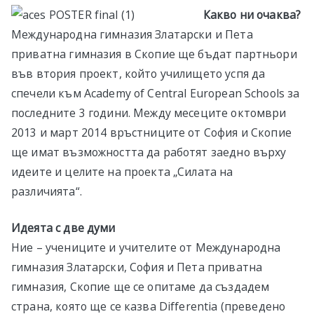
Какво ни очаква?
Международна гимназия Златарски и Пета
приватна гимназия в Скопие ще бъдат партньори
във втория проект, който училището успя да
спечели към Academy of Central European Schools за
последните 3 години. Между месеците октомври
2013 и март 2014 връстниците от София и Скопие
ще имат възможността да работят заедно върху
идеите и целите на проекта „Силата на
различията“.
Идеята с две думи
Ние – учениците и учителите от Международна
гимназия Златарски, София и Пета приватна
гимназия, Скопие ще се опитаме да създадем
страна, която ще се казва Differentia (преведено