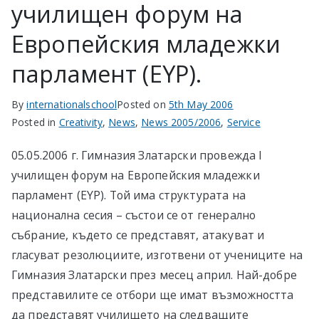
училищен форум на
Европейския младежки
парламент (EYP).
By
internationalschool
Posted on
5th May 2006
Posted in
Creativity
,
News
,
News 2005/2006
,
Service
05.05.2006 г. Гимназия Златарски провежда I
училищен форум на Европейския младежки
парламент (EYP). Той има структурата на
национална сесия – състои се от генерално
събрание, където се представят, атакуват и
гласуват резолюциите, изготвени от учениците на
Гимназия Златарски през месец април. Най-добре
представилите се отбори ще имат възможността
да представят училището на следващите