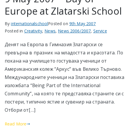
Europe at Zlatarski School
By
internationalschool
Posted on
9th May 2007
Posted in
Creativity
,
News
,
News 2006/2007
,
Service
Денят на Европа в Гимназия Златарски се
превърна в празник на младостта и красотата. По
покана на училището гостуваха ученици от
Американския колеж “Аркус” във Велико Търново.
Международните ученици на Златарски поставиха
изложбата “Being Part of the International
Community”, на която те представяха страните си с
постери, типично ястие и сувенир на страната.
Отбори от[…]
Read More