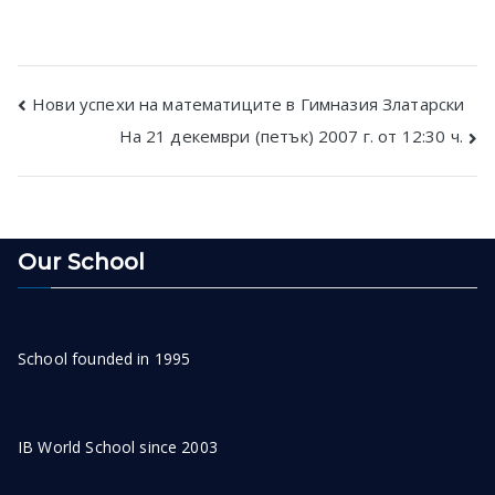
Post
Нови успехи на математиците в Гимназия Златарски
На 21 декември (петък) 2007 г. от 12:30 ч.
navigation
Our School
School founded in 1995
IB World School since 2003