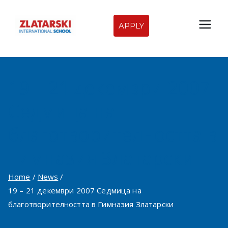
Skip
to
APPLY
Zlatarski
content
International
19 – 21 декември 2007
School of
Седмица на
Sofia
благотворителността в
Гимназия Златарски
Home
News
19 – 21 декември 2007 Седмица на
благотворителността в Гимназия Златарски