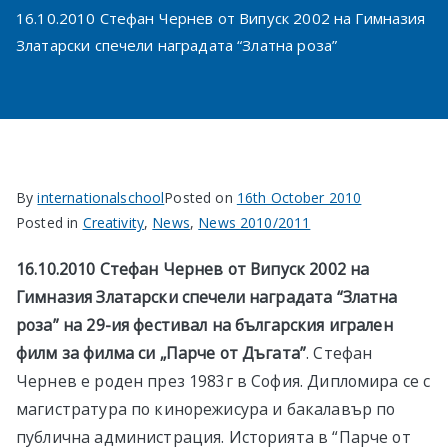
16.10.2010 Стефан Чернев от Випуск 2002 на Гимназия
Златарски спечели наградата “Златна роза”
By
internationalschool
Posted on
16th October 2010
Posted in
Creativity
,
News
,
News 2010/2011
16.10.2010 Стефан Чернев от Випуск 2002 на
Гимназия Златарски спечели наградата “Златна
роза” на 29-ия фестивал на българския игрален
филм за филма си „Парче от Дъгата”
. Стефан
Чернев е роден през 1983г в София. Дипломира се с
магистратура по кинорежисура и бакалавър по
публична администрация. Историята в “Парче от