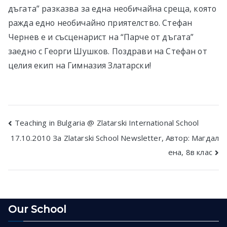
дъгата” разказва за една необичайна среща, която
ражда едно необичайно приятелство. Стефан
Чернев е и съсценарист на “Парче от дъгата”
заедно с Георги Шушков. Поздрави на Стефан от
целия екип на Гимназия Златарски!
Post
Teaching in Bulgaria @ Zlatarski International School
17.10.2010 За Zlatarski School Newsletter, Автор: Магдал
navigation
ена, 8в клас
Our School