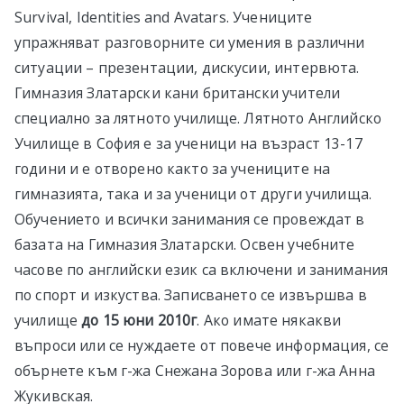
Survival, Identities and Avatars. Учениците
упражняват разговорните си умения в различни
ситуации – презентации, дискусии, интервюта.
Гимназия Златарски кани британски учители
специално за лятното училище. Лятното Английско
Училище в София е за ученици на възраст 13-17
години и е отворено както за учениците на
гимназията, така и за ученици от други училища.
Обучението и всички занимания се провеждат в
базата на Гимназия Златарски. Освен учебните
часове по английски език са включени и занимания
по спорт и изкуства. Записването се извършва в
училище
до
15
юни 2010г
. Ако имате някакви
въпроси или се нуждаете от повече информация, се
обърнете към г-жа Снежана Зорова или г-жа Анна
Жукивская.