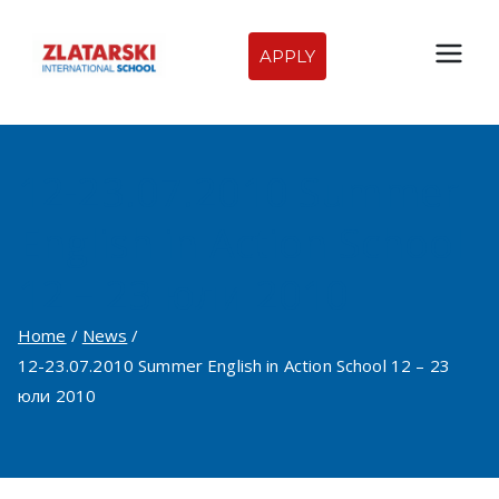
Skip
to
APPLY
Zlatarski
content
International
12-23.07.2010 Summer
School of
English in Action School
Sofia
12 – 23 юли 2010
Home
News
12-23.07.2010 Summer English in Action School 12 – 23
юли 2010