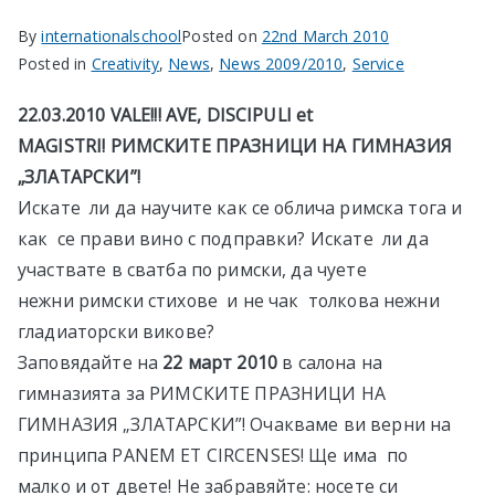
By
internationalschool
Posted on
22nd March 2010
Posted in
Creativity
,
News
,
News 2009/2010
,
Service
22.03.2010 VALE!!! AVE, DISCIPULI et
MAGISTRI! РИМСКИТЕ ПРАЗНИЦИ НА ГИМНАЗИЯ
„ЗЛАТАРСКИ”!
Искате ли да научите как се облича римска тога и
как се прави вино с подправки? Искате ли да
участвате в сватба по римски, да чуете
нежни римски стихове и не чак толкова нежни
гладиаторски викове?
Заповядайте на
22 март 2010
в салона на
гимназията за РИМСКИТЕ ПРАЗНИЦИ НА
ГИМНАЗИЯ „ЗЛАТАРСКИ”! Очакваме ви верни на
принципа PANEM ET CIRCENSES! Ще има по
малко и от двете! Не забравяйте: носете си