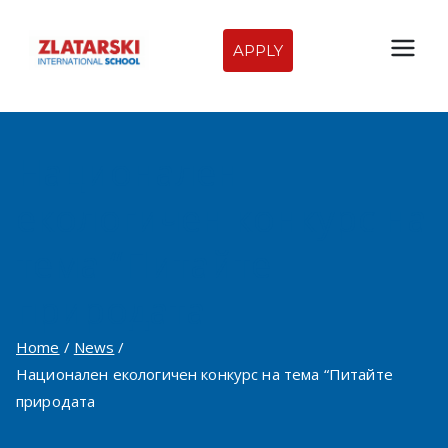
Skip
to
APPLY
Zlatarski
content
International
Национален
School of
екологичен конкурс на
Sofia
тема “Питайте
природата
Home
News
Национален екологичен конкурс на тема “Питайте
природата